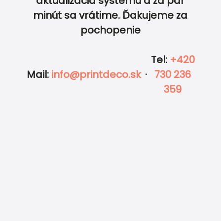
aktualizácia systému a za pár
minút sa vrátime. Ďakujeme za
pochopenie
Tel
:
+420
Mail
:
info@printdeco.sk
·
730 236
359