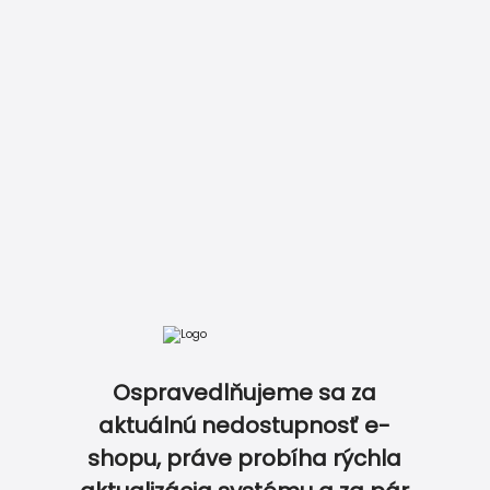
DOKONALE ZLADENÝ SET TLAČOVÍN NA OSLAVU…
Ospravedlňujeme sa za
aktuálnú nedostupnosť e-
shopu, práve probíha rýchla
0
0