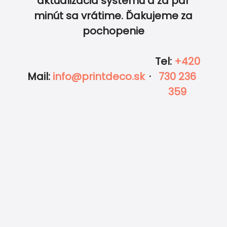
aktualizácia systému a za pár
minút sa vrátime. Ďakujeme za
pochopenie
Tel
:
+420
Mail
:
info@printdeco.sk
·
730 236
359