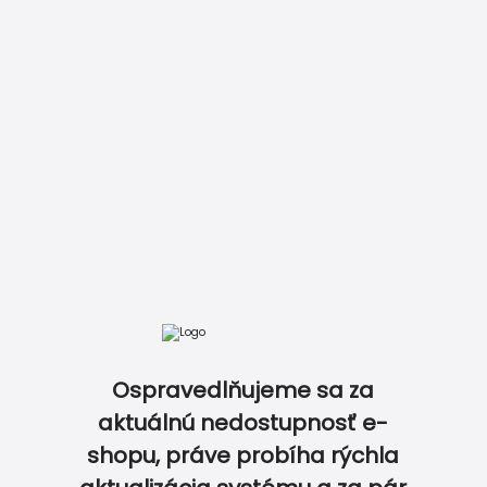
DOKONALE ZLADENÝ SET TLAČOVÍN NA OSLAVU…
Ospravedlňujeme sa za
aktuálnú nedostupnosť e-
shopu, práve probíha rýchla
0
0