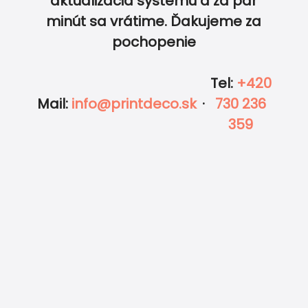
aktualizácia systému a za pár
minút sa vrátime. Ďakujeme za
pochopenie
Tel
:
+420
Mail
:
info@printdeco.sk
·
730 236
359