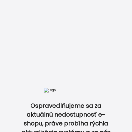
DOKONALE ZLADENÝ SET TLAČOVÍN NA OSLAVU…
Ospravedlňujeme sa za
aktuálnú nedostupnosť e-
shopu, práve probíha rýchla
0
0