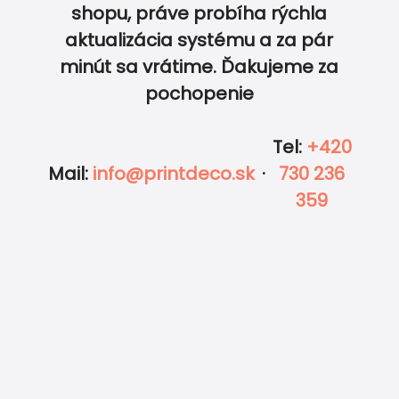
shopu, práve probíha rýchla
aktualizácia systému a za pár
0
0
minút sa vrátime. Ďakujeme za
pochopenie
Tel
:
+420
Mail
:
info@printdeco.sk
·
730 236
359