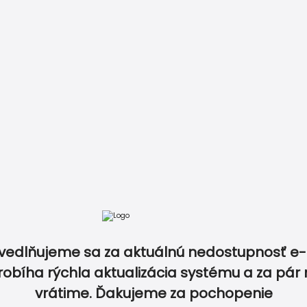
tov v rovnakom dizajne a zlaďte tak dokonale všetky 
ý produkt v tomto dizajne? Napíšte nám vašu predstavu a
atba
Recenzie
Vzory papierov
Kontakt
0940 5
vedlňujeme sa za aktuálnú nedostupnosť e-
esná tlač a rýchle
Tisíce obje
učenie
stovky rece
robíha rýchla aktualizácia systému a za pár 
vrátime. Ďakujeme za pochopenie
IKETY
FOTO
OBÁLKY
DOPLNKY