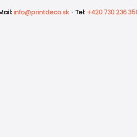
Mail
:
info@printdeco.sk
·
Tel
:
+420 730 236 35
na a jemným prírodným pozadím vytvára príjemnú a nostal
pôsobia pokojne a autenticky, vďaka čomu pozvánka oslov
e. Pozvánku na oslavu si jednoducho prispôsobíte podľa v
tná tlač zabezpečí pekný výsledok a pozvánka sa stane 
odeniny aj významné jubileá
– od elegantných po hrav
fľaše, magnetky či samolepky na výslužky.