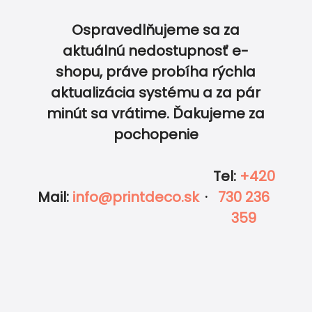
UPRAVIŤ V EDITORE
ZDARMA
Ospravedlňujeme sa za
aktuálnú nedostupnosť e-
shopu, práve probíha rýchla
aktualizácia systému a za pár
0
0
Vložiť do košíka
minút sa vrátime. Ďakujeme za
pochopenie
Tel
:
+420
Zobraziť kompletný cenník
Mail
:
info@printdeco.sk
·
730 236
359