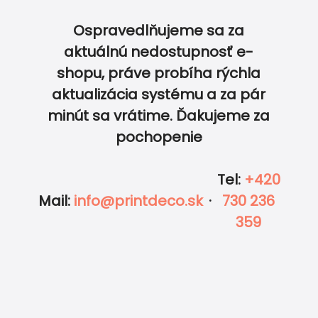
UPRAVIŤ V EDITORE
ZDARMA
Ospravedlňujeme sa za
aktuálnú nedostupnosť e-
shopu, práve probíha rýchla
aktualizácia systému a za pár
0
0
Vložiť do košíka
minút sa vrátime. Ďakujeme za
pochopenie
Tel
:
+420
Zobraziť kompletný cenník
Mail
:
info@printdeco.sk
·
730 236
359