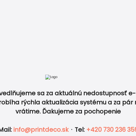
tov v rovnakom dizajne a zlaďte tak dokonale všetk
ý produkt v tomto dizajne? Napíšte nám vašu predstavu a
atba
Recenzie
Vzory papierov
Kontakt
0940 5
vedlňujeme sa za aktuálnú nedostupnosť e-
robíha rýchla aktualizácia systému a za pár 
vrátime. Ďakujeme za pochopenie
IKETY
FOTO
OBÁLKY
DOPLNKY
esná tlač a rýchle
Tisíce obje
učenie
stovky rece
Mail
:
info@printdeco.sk
·
Tel
:
+420 730 236 35