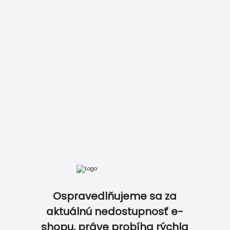
Zobraziť kompletný cenník
DOKONALE ZLADENÝ SVADOBNÝ SET…
Ospravedlňujeme sa za
aktuálnú nedostupnosť e-
shopu, práve probíha rýchla