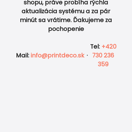
shopu, práve probíha rýchla
aktualizácia systému a za pár
0
0
minút sa vrátime. Ďakujeme za
pochopenie
Tel
:
+420
Mail
:
info@printdeco.sk
·
730 236
359