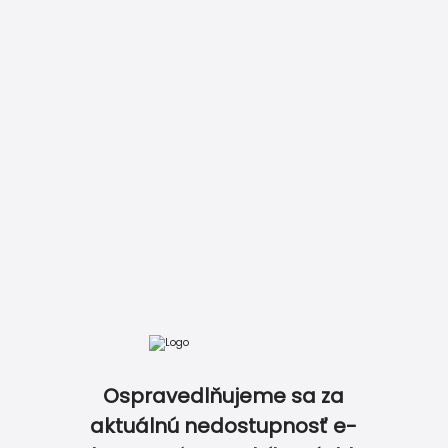
Zobraziť kompletný cenník
DOKONALE ZLADENÝ SVADOBNÝ SET…
Ospravedlňujeme sa za
aktuálnú nedostupnosť e-