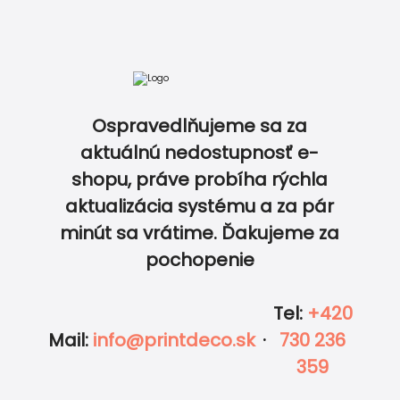
NÁVRH OD GRAFIKA
Ospravedlňujeme sa za
POPLATOK
0.00
€
aktuálnú nedostupnosť e-
shopu, práve probíha rýchla
aktualizácia systému a za pár
0
0
UPRAVIŤ V EDITORE
minút sa vrátime. Ďakujeme za
ZDARMA
pochopenie
Tel
:
+420
Mail
:
info@printdeco.sk
·
730 236
Vložiť do košíka
359