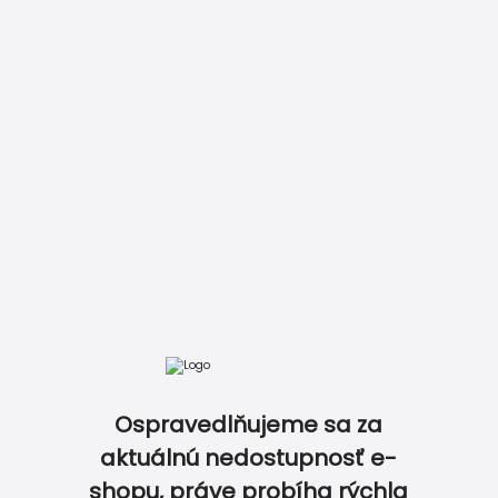
Zobraziť kompletný cenník
V ROVNAKOM DIZAJNE A ZLAĎTE TAK DOKONALE V
Ospravedlňujeme sa za
aktuálnú nedostupnosť e-
shopu, práve probíha rýchla