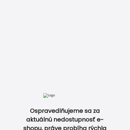
Zobraziť kompletný cenník
V ROVNAKOM DIZAJNE A ZLAĎTE TAK DOKONALE V
Ospravedlňujeme sa za
aktuálnú nedostupnosť e-
shopu, práve probíha rýchla