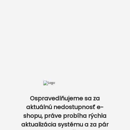
DOKONALE ZLADENÝ SVADOBNÝ SET…
Ospravedlňujeme sa za
aktuálnú nedostupnosť e-
shopu, práve probíha rýchla
aktualizácia systému a za pár
0
0