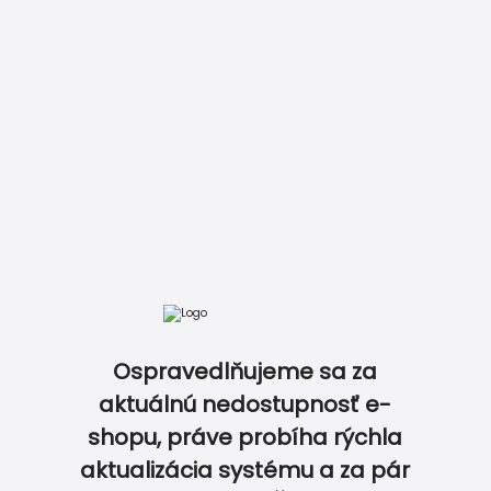
DOKONALE ZLADENÝ SVADOBNÝ SET…
Ospravedlňujeme sa za
aktuálnú nedostupnosť e-
shopu, práve probíha rýchla
aktualizácia systému a za pár
0
0