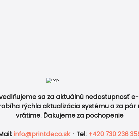
tov v rovnakom dizajne a zlaďte tak dokonale všetk
atba
Recenzie
Vzory papierov
Kontakt
0940 5
ý produkt v tomto dizajne? Napíšte nám vašu predstavu a
vedlňujeme sa za aktuálnú nedostupnosť e-
robíha rýchla aktualizácia systému a za pár 
vrátime. Ďakujeme za pochopenie
IKETY
FOTO
OBÁLKY
DOPLNKY
esná tlač a rýchle
Tisíce obje
Mail
:
info@printdeco.sk
·
Tel
:
+420 730 236 35
učenie
stovky rece