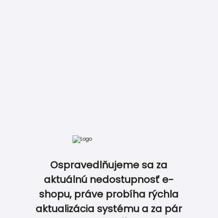
 6.05 €
DOKONALE ZLADENÝ SVADOBNÝ SET…
Ospravedlňujeme sa za
aktuálnú nedostupnosť e-
shopu, práve probíha rýchla
aktualizácia systému a za pár
0
0