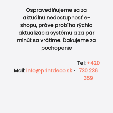
Ospravedlňujeme sa za
aktuálnú nedostupnosť e-
shopu, práve probíha rýchla
aktualizácia systému a za pár
0
0
minút sa vrátime. Ďakujeme za
pochopenie
Tel
:
+420
Mail
:
info@printdeco.sk
·
730 236
359