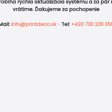
robíha rýchla aktualizácia systému a za pár 
vrátime. Ďakujeme za pochopenie
IKETY
FOTO
OBÁLKY
DOPLNKY
Mail
:
info@printdeco.sk
·
Tel
:
+420 730 236 35
y a jemnými pastelovými tónmi pôsobí romanticky a um
dáva dizajnu vintage nádych, zatiaľ čo teplé farby evoku
 rustikálne alebo boho svadobné tlačoviny s jedinečnou a
enu, etikety, pozvánky k stolu, samolepky a veľa ďalšie