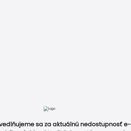
tov v rovnakom dizajne a zlaďte tak dokonale všetk
ý produkt v tomto dizajne? Napíšte nám vašu predstavu a 
esná tlač a rýchle
Tisíce obje
učenie
stovky rece
atba
Recenzie
Vzory papierov
Kontakt
0940 5
vedlňujeme sa za aktuálnú nedostupnosť e-