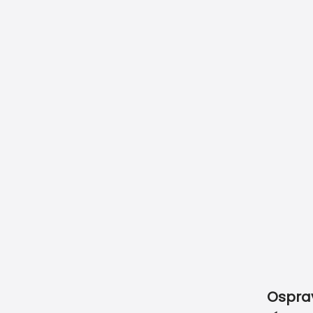
Vyberte si z produk
Nenašli ste vytužen
Online úprava tlačovín
Expr
zdarma
dor
Naše garancie
Ako objednať
Ako objednať menovky
Doprava & Pl
Ospra