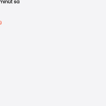
minút sa
0
0
-
MOHLO BY SA VÁM HODIŤ
9
elecky.
jú harmóniu a
Naše garancie
tmosférou. V
ho.
Ako objednať
Doprava & Platba
Vzory papierov
Kontakt
Z NÁŠHO BLOGU
Ako sa pripraviť na svadbu a
pritom sa nezblázniť