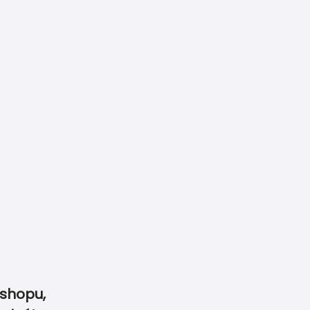
y svadobné tlačoviny
radi ju spracujeme..
dnávok,
Garancia výhodnej
nzií
a 100% kvality
10 910
info@printdeco.sk
shopu,