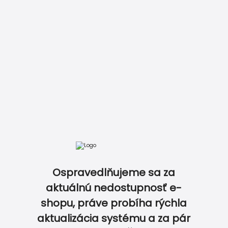
DOKONALE ZLADENÝ SVADOBNÝ SET…
Ospravedlňujeme sa za
aktuálnú nedostupnosť e-
shopu, práve probíha rýchla
aktualizácia systému a za pár
0
0