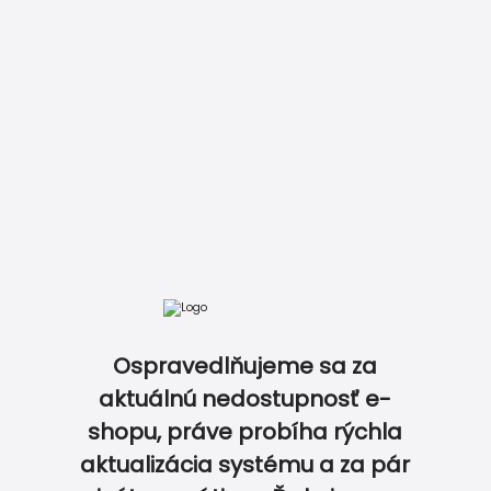
DOKONALE ZLADENÝ SVADOBNÝ SET…
Ospravedlňujeme sa za
aktuálnú nedostupnosť e-
shopu, práve probíha rýchla
aktualizácia systému a za pár
0
0