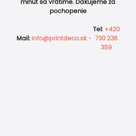
minút sa vrátime. Ďakujeme za
pochopenie
Tel
:
+420
Mail
:
info@printdeco.sk
·
730 236
359