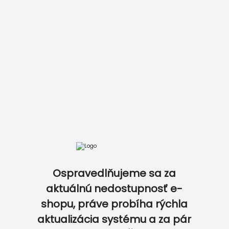
DOKONALE ZLADENÝ SVADOBNÝ SET…
Ospravedlňujeme sa za
aktuálnú nedostupnosť e-
shopu, práve probíha rýchla
aktualizácia systému a za pár
0
0