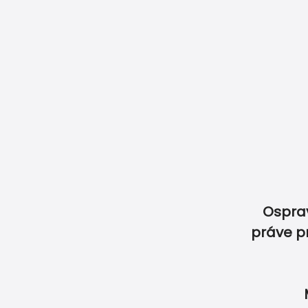
Naše garancie
Ako objednať
Ako objednať menovky
Doprava & Pl
Vyberte si z produkt
Ospra
práve p
SVADBA
OSLAVA
ET
Expr
Online úprava zdarma
dor