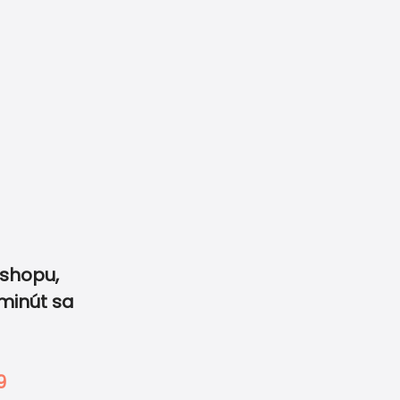
10 910
info@printdeco.sk
 veľkonočné tlačoviny
shopu,
minút sa
0
0
-
motívov
Garancia ceny a kv
9