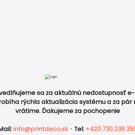
atba
Recenzie
Vzory papierov
Kontakt
0940 5
ov v rovnakom dizajne a zlaďte tak dokonale všetky
vedlňujeme sa za aktuálnú nedostupnosť e-
robíha rýchla aktualizácia systému a za pár 
vrátime. Ďakujeme za pochopenie
IKETY
FOTO
OBÁLKY
DOPLNKY
esná tlač a
Množstvo 
učenie
Mail
:
info@printdeco.sk
·
Tel
:
+420 730 236 35