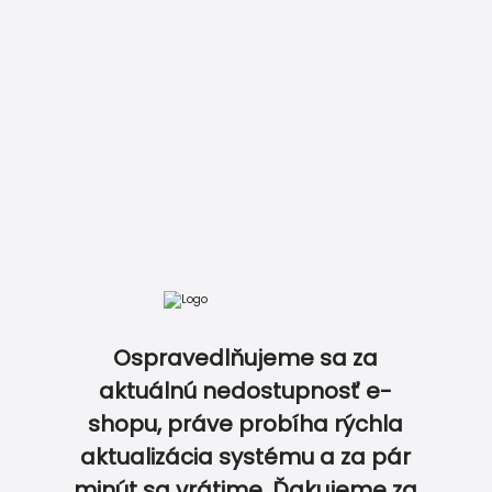
Vložiť do košíka
Zobraziť kompletný cenník
Ospravedlňujeme sa za
aktuálnú nedostupnosť e-
KONALE ZLADENÉ PRODUKTY V JEDNOTNOM MOT
shopu, práve probíha rýchla
aktualizácia systému a za pár
0
0
minút sa vrátime. Ďakujeme za