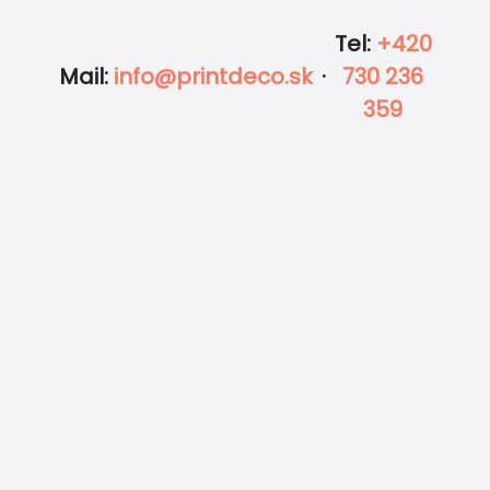
Tel
:
+420
Expresná tlač a rýchle doručenie
Mail
:
info@printdeco.sk
·
730 236
359
Garancia výhodnej ceny a 100% kvality