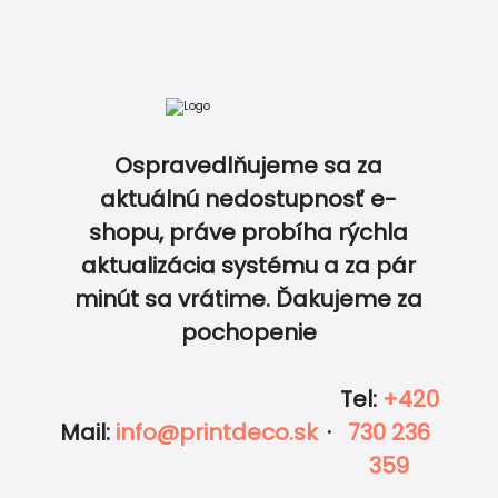
POPLATOK
4.99
€
UPRAVIŤ V EDITORE
ZDARMA
Ospravedlňujeme sa za
aktuálnú nedostupnosť e-
shopu, práve probíha rýchla
Vložiť do košíka
aktualizácia systému a za pár
0
0
minút sa vrátime. Ďakujeme za
pochopenie
Zobraziť kompletný cenník
Tel
:
+420
Mail
:
info@printdeco.sk
·
730 236
359