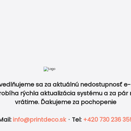
atba
Recenzie
Vzory papierov
Kontakt
0940 5
tov v rovnakom dizajne a zlaďte tak dokonale všetky 
vedlňujeme sa za aktuálnú nedostupnosť e-
ý produkt v tomto dizajne? Napíšte nám vašu predstavu a
robíha rýchla aktualizácia systému a za pár 
vrátime. Ďakujeme za pochopenie
IKETY
FOTO
OBÁLKY
DOPLNKY
Mail
:
info@printdeco.sk
·
Tel
:
+420 730 236 35