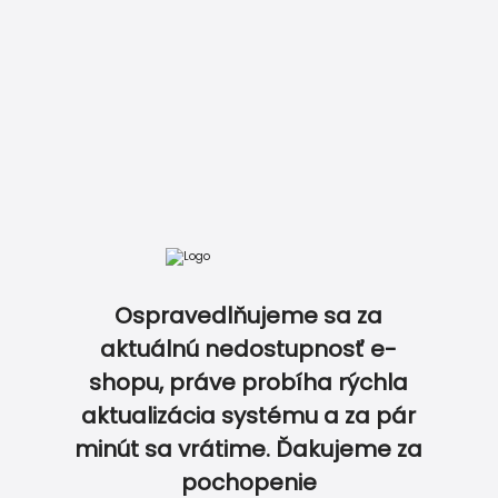
Zobraziť kompletný cenník
KONALE ZLADENÉ PRODUKTY V JEDNOTNOM MOT
Ospravedlňujeme sa za
aktuálnú nedostupnosť e-
shopu, práve probíha rýchla
aktualizácia systému a za pár
0
0
minút sa vrátime. Ďakujeme za
pochopenie