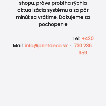
shopu, práve probíha rýchla
aktualizácia systému a za pár
0
0
minút sa vrátime. Ďakujeme za
pochopenie
Tel
:
+420
Mail
:
info@printdeco.sk
·
730 236
359
Pozvánka na detské nar
Tisíce objednávok, stovky recenzií