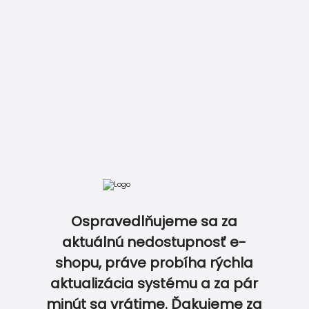
Vložiť do košíka
Zobraziť kompletný cenník
Ospravedlňujeme sa za
aktuálnú nedostupnosť e-
KONALE ZLADENÉ PRODUKTY V JEDNOTNOM MOT
shopu, práve probíha rýchla
aktualizácia systému a za pár
0
0
minút sa vrátime. Ďakujeme za