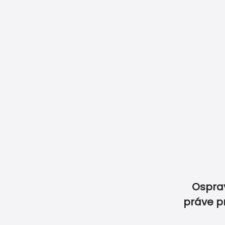
Naše garancie
Ako objednať
Ako objednať menovky
Doprava & Pl
Ospra
práve p
SVADBA
OSLAVA
ET