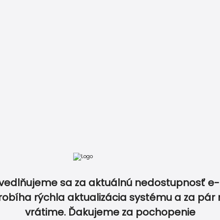
atba
Recenzie
Vzory papierov
Kontakt
0940 5
vedlňujeme sa za aktuálnú nedostupnosť e-
robíha rýchla aktualizácia systému a za pár 
vrátime. Ďakujeme za pochopenie
IKETY
FOTO
OBÁLKY
DOPLNKY