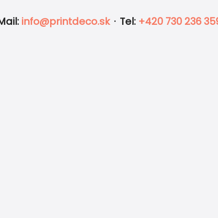
Mail
:
info@printdeco.sk
·
Tel
:
+420 730 236 35