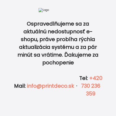
Svadobné o
Ospravedlňujeme sa za
aktuálnú nedostupnosť e-
shopu, práve probíha rýchla
aktualizácia systému a za pár
0
0
minút sa vrátime. Ďakujeme za
pochopenie
Tel
:
+420
Mail
:
info@printdeco.sk
·
730 236
359